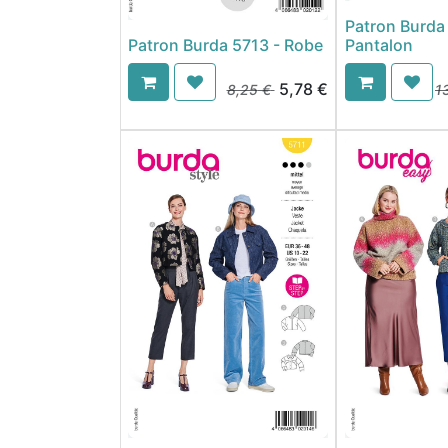
Patron Burda
Patron Burda 5713 - Robe
Pantalon
5,78
€
8,25
€
1