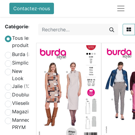
Contactez-nous
Catégories
Tous les
produits
Burda
(808)
Simplicity
(580)
New
(270)
Look
Jalie
(139)
Doublure
(2)
Vlieseline
(64)
Magazines
(19)
Mannequin
(4)
PRYM