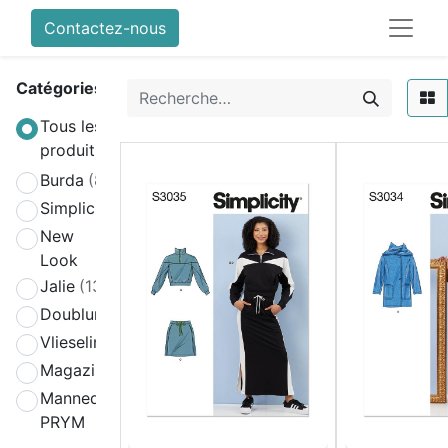
Contactez-nous
Catégories
Tous les
produits
Burda
(808)
Simplicity
(580)
New
(270)
Look
Jalie
(139)
Doublure
(2)
Vlieseline
(64)
Magazines
(19)
Mannequin
(4)
PRYM