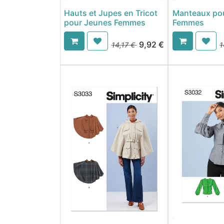
Hauts et Jupes en Tricot
Manteaux po
pour Jeunes Femmes
Femmes
9,92
€
14,17
€
1