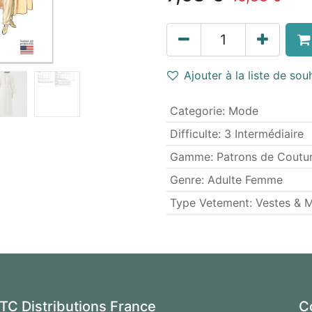
Ajouter à la liste de sou
Categorie
:
Mode
Difficulte
:
3 Intermédiaire
Gamme
:
Patrons de Coutu
Genre
:
Adulte Femme
Type Vetement
:
Vestes & 
TC Distributions France
C