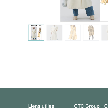
Liens utiles
CTC Group - C