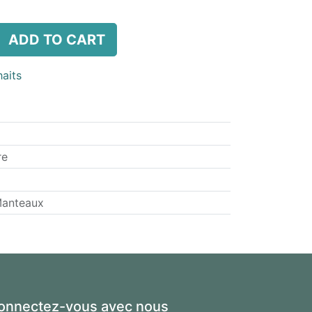
ADD TO CART
haits
re
Manteaux
onnectez-vous avec nous