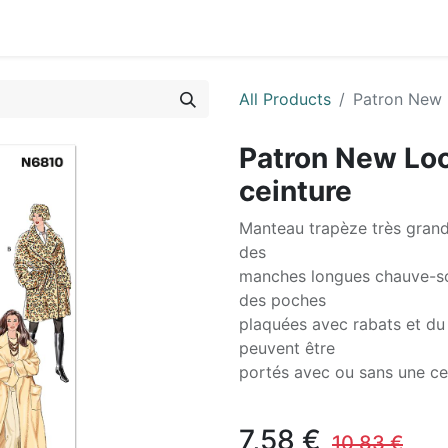
0
ctez-nous
All Products
Patron New 
Patron New Lo
ceinture
Manteau trapèze très grand
des
manches longues chauve-sou
des poches
plaquées avec rabats et du
peuvent être
portés avec ou sans une ce
7,58
€
10,83
€