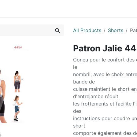
0
ctez-nous
All Products
Shorts
Pa
Patron Jalie 44
Conçu pour le confort des c
le
nombril, avec le choix entre
bande de
cuisse maintient le short e
d'entrejambe réduit
les frottements et facilite 
des
instructions pour coudre un
short
comporte également des dé