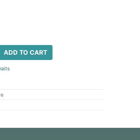
ADD TO CART
haits
re