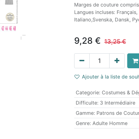
Marges de couture compri
Langues incluses: Français,
Italiano,Svenska, Dansk, P
9,28
€
13,25
€
Ajouter à la liste de sou
Categorie
:
Costumes & Dé
Difficulte
:
3 Intermédiaire
Gamme
:
Patrons de Coutu
Genre
:
Adulte Homme